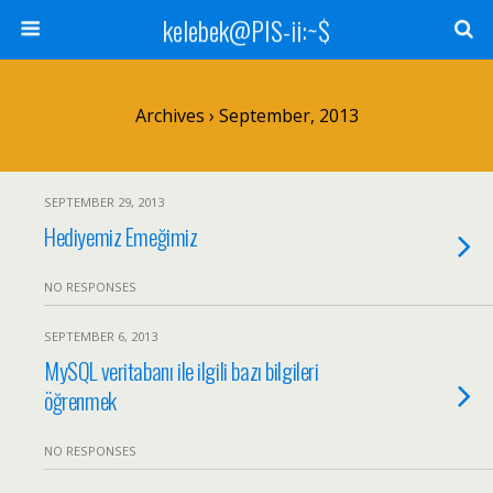
kelebek@PIS-ii:~$
Archives › September, 2013
SEPTEMBER 29, 2013
Hediyemiz Emeğimiz
NO RESPONSES
SEPTEMBER 6, 2013
MySQL veritabanı ile ilgili bazı bilgileri
öğrenmek
NO RESPONSES