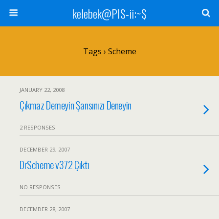
kelebek@PIS-ii:~$
Tags › Scheme
JANUARY 22, 2008
Çıkmaz Demeyin Şansınızı Deneyin
2 RESPONSES
DECEMBER 29, 2007
DrScheme v372 Çıktı
NO RESPONSES
DECEMBER 28, 2007