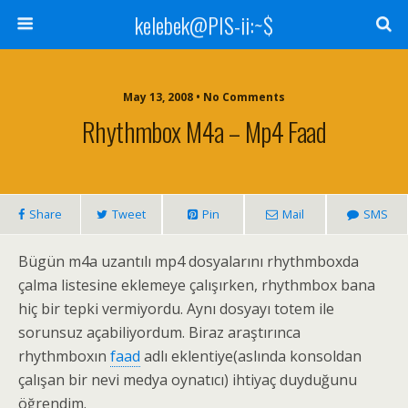
kelebek@PIS-ii:~$
May 13, 2008 • No Comments
Rhythmbox M4a – Mp4 Faad
Share
Tweet
Pin
Mail
SMS
Bügün m4a uzantılı mp4 dosyalarını rhythmboxda
çalma listesine eklemeye çalışırken, rhythmbox bana
hiç bir tepki vermiyordu. Aynı dosyayı totem ile
sorunsuz açabiliyordum. Biraz araştırınca
rhythmboxın
faad
adlı eklentiye(aslında konsoldan
çalışan bir nevi medya oynatıcı) ihtiyaç duyduğunu
öğrendim.