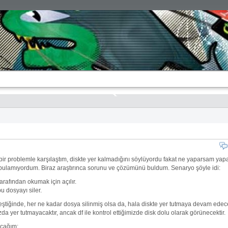
bir problemle karşılaştım, diskte yer kalmadığını söylüyordu fakat ne yaparsam yap
bulamıyordum. Biraz araştırınca sorunu ve çözümünü buldum. Senaryo şöyle idi:
rafından okumak için açılır.
u dosyayı siler.
ştiğinde, her ne kadar dosya silinmiş olsa da, hala diskte yer tutmaya devam edecek
da yer tutmayacaktır, ancak df ile kontrol ettiğimizde disk dolu olarak görünecektir.
acağım: