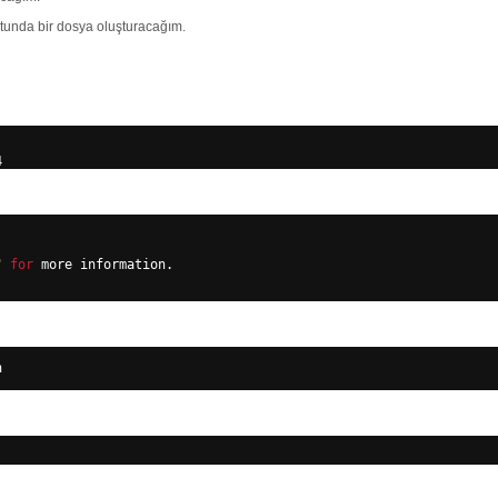
tunda bir dosya oluşturacağım.
4
"
for
more information.
n