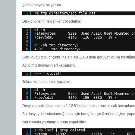
Şimdi dosyayı siliyorum.
1
rm
tmp_directory
/1gb_file
.dat
Disk bilgilerini tekrar kontrol edelim:
1
df
-h
2
Filesystem      Size  Used Avail Use% Mounted o
3
/dev/sda5
414G   11G  382G   3% /
4
5
du
-sh tmp_directory/
6
4.0K    tmp_directory/
Görüldüğü gibi, df çıktısı hala diski 11GB dolu görüyor, du ile baktığım
Açtığımız dosyayı geri kapatalım.
1
>>> f.close()
Tekrar kontrollerimizi yapalım:
1
df
-h
2
Filesystem      Size  Used Avail Use% Mounted o
3
/dev/sda5
414G   10G  383G   3% /
Dosya kapatıldıktan sonra 1.1GB’lık alan tekrar boş olarak hesapland
Bu dosyayı biz oluşturduğumuz için hangi dosya üzerinde işlem yapaca
lsof komutu yardımıyla bunu yapabiliriz.
1
sudo
lsof
| 
grep
deleted
2
python    21882            askin    3r      REG