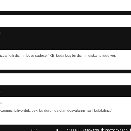
n
ızda ilgili dizinin boyu sadece 4KB, buda boş bir dizinin diskte tuttuğu yer.
n
ı.
ğımızı biliyorduk, peki bu durumda olan dosyalarını nasıl bulabiliriz?
                8,5         0    7211180 
/tmp/tmp_directory/1gb_