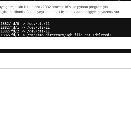
tıya göre, askin kullanıcısı 21882 process id’si ile python programıyla
çıkken silinmiş. Bu dosyayı kapatmak için biraz daha bilgiye ihtiyacımız var.
21882/fd/0
-> 
/dev/pts/11
21882/fd/1
-> 
/dev/pts/11
21882/fd/2
-> 
/dev/pts/11
21882/fd/3
-> 
/tmp/tmp_directory/1gb_file
.dat (deleted)