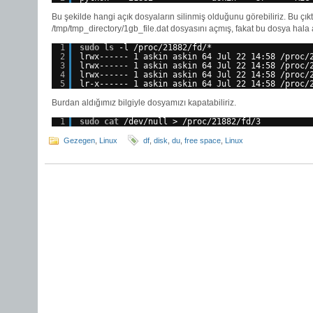
Bu şekilde hangi açık dosyaların silinmiş olduğunu görebiliriz. Bu çık
/tmp/tmp_directory/1gb_file.dat dosyasını açmış, fakat bu dosya hala a
1
sudo
ls
-l 
/proc/21882/fd/
*
2
lrwx------ 1 askin askin 64 Jul 22 14:58 
/proc/
3
lrwx------ 1 askin askin 64 Jul 22 14:58 
/proc/
4
lrwx------ 1 askin askin 64 Jul 22 14:58 
/proc/
5
lr-x------ 1 askin askin 64 Jul 22 14:58 
/proc/
Burdan aldığımız bilgiyle dosyamızı kapatabiliriz.
1
sudo
cat
/dev/null
> 
/proc/21882/fd/3
Gezegen
,
Linux
df
,
disk
,
du
,
free space
,
Linux