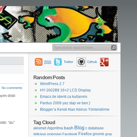
RSS
Twitter
Github
Random Posts
WordPress 2.7
No comments
HY-1602B9 16×2 LCD Display
ayım diski
Emacs ile identi.ca kullanımı
Pardus 2009 yaz stajı ve ben:)
Blogger’a Kendi Alan Adınızı Yönlendirme
Tag Cloud
tir. “du”
Blog
bash
akismet
Algoritma
c
database
Firefox
gnome
delicious
extension
Facebook
grep