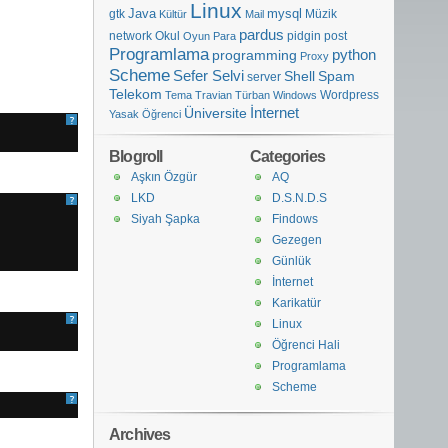
Linux
Java
mysql
gtk
Müzik
Kültür
Mail
pardus
network
Okul
pidgin
post
Oyun
Para
Programlama
python
programming
Proxy
Scheme
Sefer Selvi
Shell
Spam
server
Telekom
Wordpress
Tema
Travian
Türban
Windows
İnternet
Üniversite
Yasak
Öğrenci
?
Blogroll
Categories
Aşkın Özgür
AQ
LKD
D.S.N.D.S
?
Siyah Şapka
Findows
Gezegen
Günlük
İnternet
Karikatür
?
Linux
Öğrenci Hali
Programlama
Scheme
?
Archives