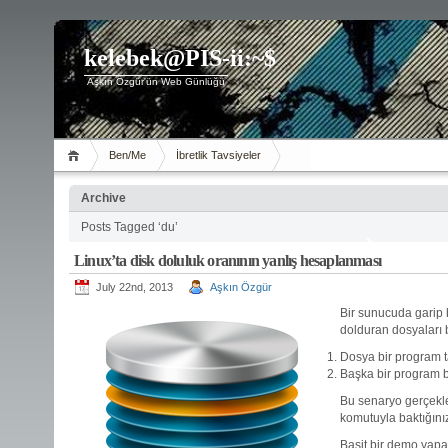
kelebek@PIS-ii:~$
Aşkın Özgür'ün Web Günlüğü
Ben/Me
İbretlik Tavsiyeler
Archive
Posts Tagged ‘du’
Linux’ta disk doluluk oranının yanlış hesaplanması
July 22nd, 2013
Aşkın Özgür
Bir sunucuda garip 
dolduran dosyaları 
Dosya bir program ta
Başka bir program b
Bu senaryo gerçekle
komutuyla baktığınız
Basit bir demo yap