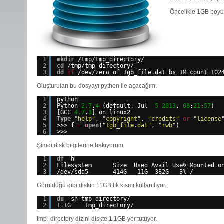
Öncelikle 1GB boyu
1
mkdir
/tmp/tmp_directory/
2
cd
/tmp/tmp_directory/
3
dd
if
=
/dev/zero
of=1gb_file.dat bs=1M count=102
Oluşturulan bu dosyayı python ile açacağım.
1
python
2
Python 
2.7
.
4
(default, Jul  
5
2013
, 
08
:
21
:
57
)
3
[GCC 
4.7
.
3
] on linux2
4
Type
"help"
, 
"copyright"
, 
"credits"
or
"license
5
>>> f 
=
open
(
"1gb_file.dat"
, 
"rwb"
)
6
>>>
Şimdi disk bilgilerine bakıyorum
1
df
-h
2
Filesystem      Size  Used Avail Use% Mounted o
3
/dev/sda5
414G   11G  382G   3% /
Görüldüğü gibi diskin 11GB’lık kısmı kullanılıyor.
1
du
-sh tmp_directory/
2
1.1G    tmp_directory/
tmp_directory dizini diskte 1.1GB yer tutuyor.