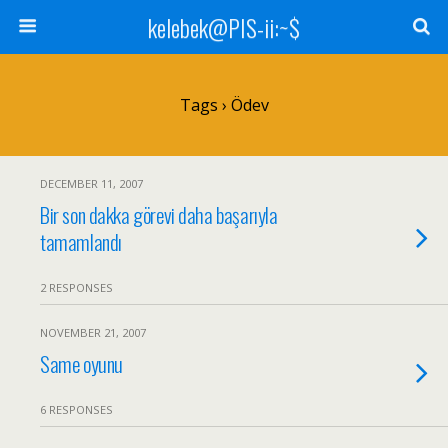
kelebek@PIS-ii:~$
Tags › Ödev
DECEMBER 11, 2007
Bir son dakka görevi daha başarıyla
tamamlandı
2 RESPONSES
NOVEMBER 21, 2007
Same oyunu
6 RESPONSES