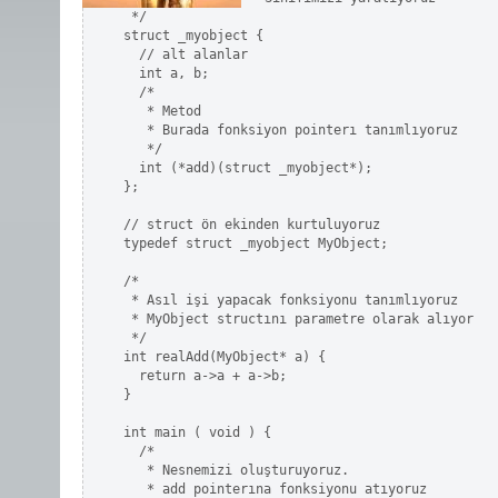
 */

struct _myobject {

  // alt alanlar                                
  int a, b;

  /*                                            
   * Metod                                      
   * Burada fonksiyon pointerı tanımlıyoruz     
   */

  int (*add)(struct _myobject*);

};

// struct ön ekinden kurtuluyoruz               
typedef struct _myobject MyObject;

/*                                              
 * Asıl işi yapacak fonksiyonu tanımlıyoruz     
 * MyObject structını parametre olarak alıyor   
 */

int realAdd(MyObject* a) {

  return a->a + a->b;

}

int main ( void ) {

  /*                                            
   * Nesnemizi oluşturuyoruz.                   
   * add pointerına fonksiyonu atıyoruz         