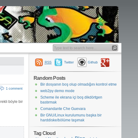
RSS
Twitter
Github
Random Posts
Bir dosyanın boş olup olmadığını kontrol etme
1 comment
web2py demo mode
Scheme ile ekrana içi boş dikdörtgen
ekli böyle bir
bastırmak
Comandante Che Guevara
Bir GNU/Linux kurulumunu başka bir
harddiske/bölüme taşımak
                                                              

Tag Cloud
                                                              
