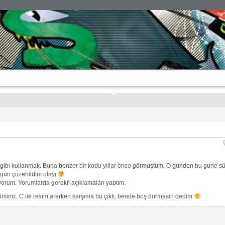
 gibi kullanmak. Buna benzer bir kodu yıllar önce görmüştüm. O günden bu güne sür
ugün çözebildim olayı
yorum. Yorumlarda gerekli açıklamaları yaptım.
irsiniz. C ile resim ararken karşıma bu çıktı, bende boş durmasın dedim
                                                                
                                                                