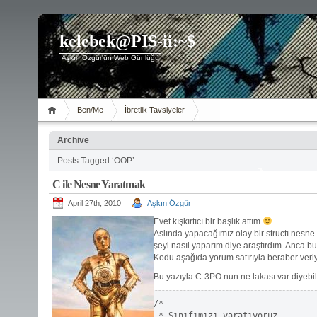
kelebek@PIS-ii:~$
Aşkın Özgür'ün Web Günlüğü
Ben/Me
İbretlik Tavsiyeler
Archive
Posts Tagged ‘OOP’
C ile Nesne Yaratmak
April 27th, 2010
Aşkın Özgür
Evet kışkırtıcı bir başlık attım
Aslında yapacağımız olay bir structı nesne
şeyi nasıl yaparım diye araştırdım. Anca b
Kodu aşağıda yorum satırıyla beraber veri
Bu yazıyla C-3PO nun ne lakası var diyebil
/*                               
 * Sınıfımızı yaratıyoruz        