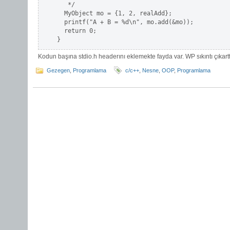
   */

  MyObject mo = {1, 2, realAdd};

  printf("A + B = %d\n", mo.add(&mo));

  return 0;

}
Kodun başına stdio.h headerını eklemekte fayda var. WP sıkıntı çıkar
Gezegen
,
Programlama
c/c++
,
Nesne
,
OOP
,
Programlama