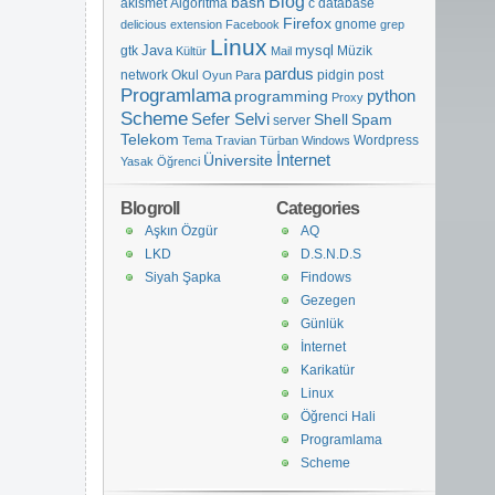
Blog
bash
akismet
Algoritma
c
database
Firefox
gnome
delicious
extension
Facebook
grep
Linux
Java
mysql
gtk
Müzik
Kültür
Mail
                                               

pardus
network
Okul
pidgin
post
Oyun
Para
                                               

Programlama
python
programming
Proxy
                                               

Scheme
Sefer Selvi
Shell
Spam
server
                                               

Telekom
Wordpress
Tema
Travian
Türban
Windows
İnternet
Üniversite
Yasak
Öğrenci
Blogroll
Categories
                                               

Aşkın Özgür
AQ
LKD
D.S.N.D.S
Siyah Şapka
Findows
                                               

                                               

Gezegen
                                               

Günlük
İnternet
Karikatür
Linux
Öğrenci Hali
Programlama
                                               

Scheme
                                               

                                               
